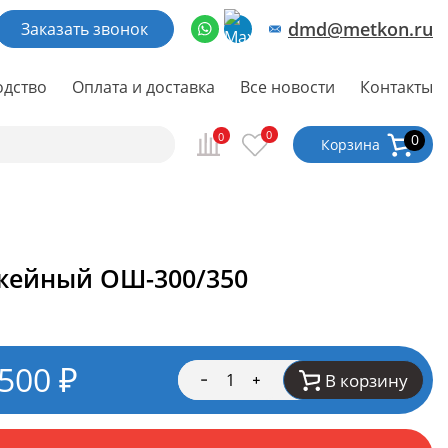
dmd@metkon.ru
Заказать звонок
одство
Оплата и доставка
Все новости
Контакты
0
0
0
Корзина
жейный ОШ-300/350
 500
₽
В корзину