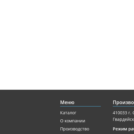
Меню
Произво
Каталог
410033 г. 
Гвардейск
О компании
Производство
Режим ра