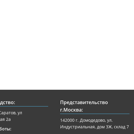
дство:
Представительство
г.Москва:
Саратов, ул
ая 2а
142000 г. Домодедово, ул.
Индустриальная, дом 3Ж, склад 7
боты: