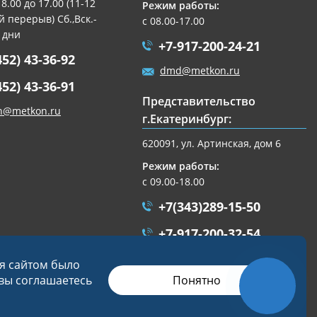
 8.00 до 17.00 (11-12
Режим работы:
 перерыв) Сб.,Вск.-
с 08.00-17.00
 дни
+7-917-200-24-21
452) 43-36-92
dmd@metkon.ru
452) 43-36-91
Представительство
n@metkon.ru
г.Екатеринбург:
620091, ул. Артинская, дом 6
Режим работы:
с 09.00-18.00
+7(343)289-15-50
+7-917-200-32-54
ekb@metkon.ru
ся сайтом было
Понятно
 вы соглашаетесь
Разработка сайта
Студия «СТРОИМ САЙТ»