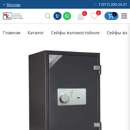
7 (917) 200-24-21
Москва
0
0
0
Главная
Каталог
Сейфы взломостойкие
Сейфы взл