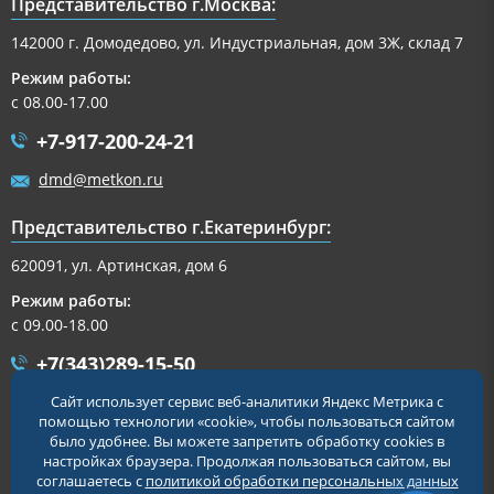
Представительство г.Москва:
142000 г. Домодедово, ул. Индустриальная, дом 3Ж, склад 7
Режим работы:
с 08.00-17.00
+7-917-200-24-21
dmd@metkon.ru
Представительство г.Екатеринбург:
620091, ул. Артинская, дом 6
Режим работы:
с 09.00-18.00
+7(343)289-15-50
Сайт использует сервис веб-аналитики Яндекс Метрика с
+7-917-200-32-54
помощью технологии «cookie», чтобы пользоваться сайтом
было удобнее. Вы можете запретить обработку cookies в
ekb@metkon.ru
настройках браузера. Продолжая пользоваться сайтом, вы
соглашаетесь с
политикой обработки персональных данных