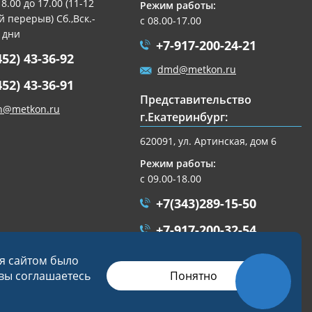
 8.00 до 17.00 (11-12
Режим работы:
 перерыв) Сб.,Вск.-
с 08.00-17.00
 дни
+7-917-200-24-21
452) 43-36-92
dmd@metkon.ru
452) 43-36-91
Представительство
n@metkon.ru
г.Екатеринбург:
620091, ул. Артинская, дом 6
Режим работы:
с 09.00-18.00
+7(343)289-15-50
+7-917-200-32-54
ekb@metkon.ru
ся сайтом было
Понятно
 вы соглашаетесь
Разработка сайта
Студия «СТРОИМ САЙТ»