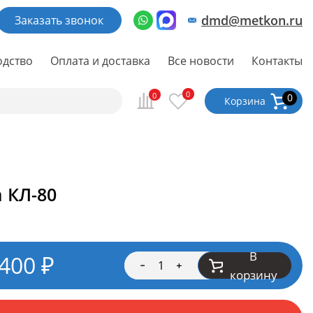
dmd@metkon.ru
Заказать звонок
одство
Оплата и доставка
Все новости
Контакты
0
0
0
Корзина
 КЛ-80
В
 400
₽
корзину