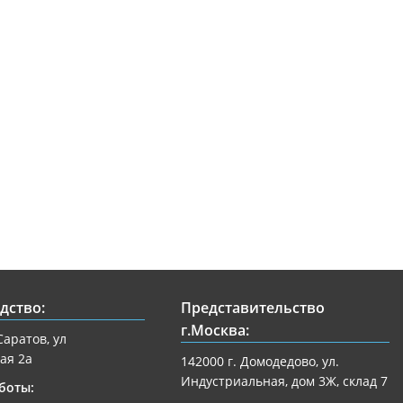
дство:
Представительство
г.Москва:
Саратов, ул
ая 2а
142000 г. Домодедово, ул.
Индустриальная, дом 3Ж, склад 7
боты: