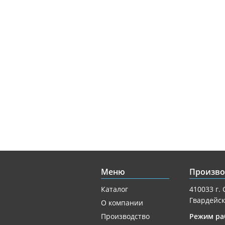
Меню
Произво
Каталог
410033 г. 
Гвардейск
О компании
Производство
Режим ра