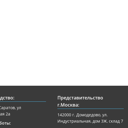
дство:
Представительство
г.Москва:
Саратов, ул
ая 2а
142000 г. Домодедово, ул.
Индустриальная, дом 3Ж, склад 7
боты: