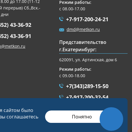
 8.00 до 17.00 (11-12
Режим работы:
 перерыв) Сб.,Вск.-
с 08.00-17.00
 дни
+7-917-200-24-21
452) 43-36-92
dmd@metkon.ru
452) 43-36-91
Представительство
n@metkon.ru
г.Екатеринбург:
620091, ул. Артинская, дом 6
Режим работы:
с 09.00-18.00
+7(343)289-15-50
+7-917-200-32-54
ekb@metkon.ru
ся сайтом было
Понятно
 вы соглашаетесь
Разработка сайта
Студия «СТРОИМ САЙТ»