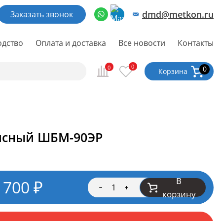
dmd@metkon.ru
Заказать звонок
одство
Оплата и доставка
Все новости
Контакты
0
0
0
Корзина
сный ШБМ-90ЭР
В
 700
₽
корзину