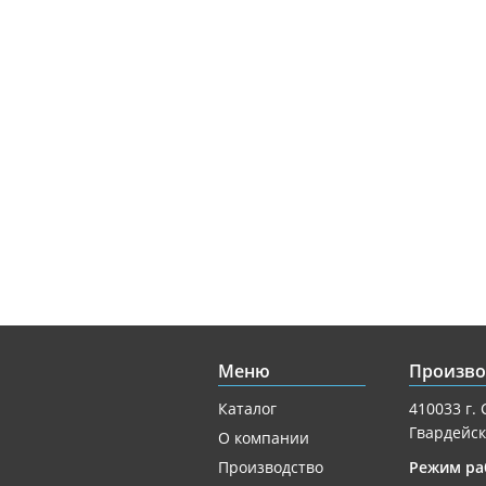
Меню
Произво
Каталог
410033 г. 
Гвардейск
О компании
Производство
Режим ра