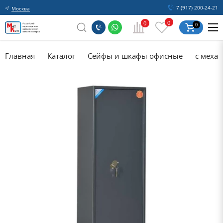
7 (917) 200-24-21
Москва
0
0
0
Главная
Каталог
Сейфы и шкафы офисные
с меха