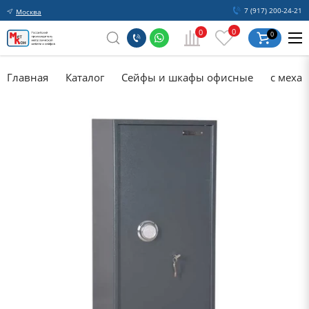
7 (917) 200-24-21
Москва
0
0
0
Главная
Каталог
Сейфы и шкафы офисные
с меха