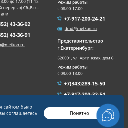
 8.00 до 17.00 (11-12
Режим работы:
 перерыв) Сб.,Вск.-
с 08.00-17.00
 дни
+7-917-200-24-21
452) 43-36-92
dmd@metkon.ru
452) 43-36-91
Представительство
n@metkon.ru
г.Екатеринбург:
620091, ул. Артинская, дом 6
Режим работы:
с 09.00-18.00
+7(343)289-15-50
+7-917-200-32-54
ekb@metkon.ru
ся сайтом было
Понятно
 вы соглашаетесь
Разработка сайта
Студия «СТРОИМ САЙТ»