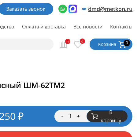
dmd@metkon.ru
Заказать звонок
одство
Оплата и доставка
Все новости
Контакты
0
0
0
Корзина
исный ШМ-62ТМ2
В
 250
₽
корзину