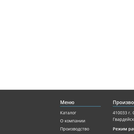
Меню
Произво
Каталог
410033 г. 
Гвардейск
О компании
Производство
Режим ра