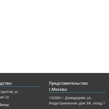
дство:
Представительство
г.Москва:
Саратов, ул
ая 2а
142000 г. Домодедово, ул.
Индустриальная, дом 3Ж, склад 7
боты: