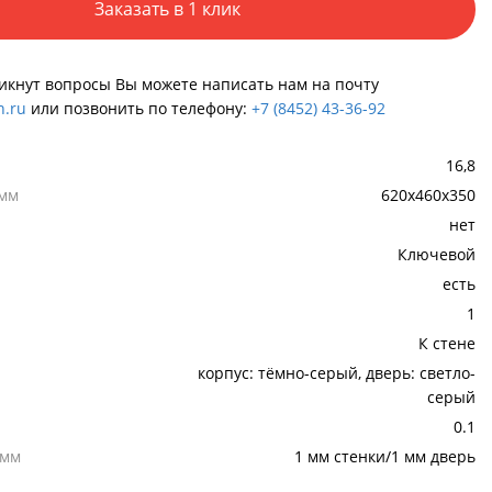
Заказать в 1 клик
никнут вопросы Вы можете написать нам на почту
.ru
или позвонить по телефону:
+7 (8452) 43-36-92
16,8
 мм
620x460x350
нет
Ключевой
есть
1
К стене
корпус: тёмно-серый, дверь: светло-
серый
0.1
,мм
1 мм стенки/1 мм дверь