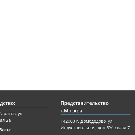
дство:
Представительство
г.Москва:
Саратов, ул
ая 2а
142000 г. Домодедово, ул.
Индустриальная, дом 3Ж, склад 7
боты: