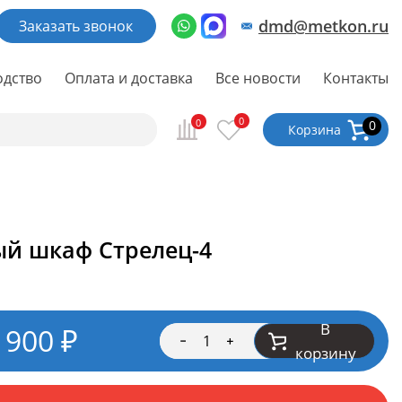
dmd@metkon.ru
Заказать звонок
одство
Оплата и доставка
Все новости
Контакты
0
0
0
Корзина
й шкаф Стрелец-4
В
 900
₽
корзину