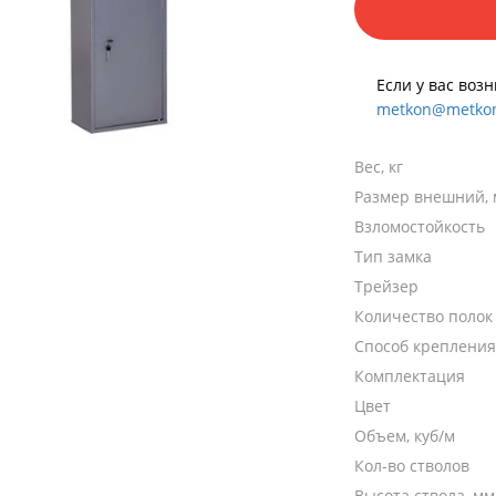
Если у вас воз
metkon@metkon
Вес, кг
Размер внешний,
Взломостойкость
Тип замка
Трейзер
Количество полок
Способ крепления
Комплектация
Цвет
Объем, куб/м
Кол-во стволов
Высота ствола, мм