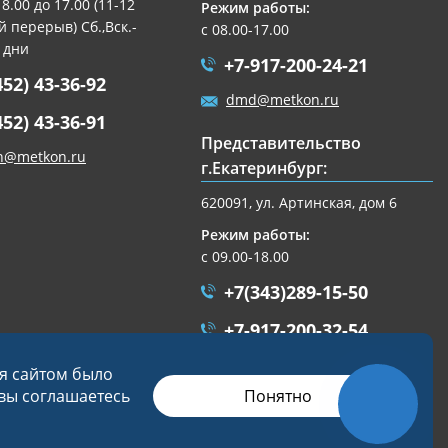
 8.00 до 17.00 (11-12
Режим работы:
 перерыв) Сб.,Вск.-
с 08.00-17.00
 дни
+7-917-200-24-21
452) 43-36-92
dmd@metkon.ru
452) 43-36-91
Представительство
n@metkon.ru
г.Екатеринбург:
620091, ул. Артинская, дом 6
Режим работы:
с 09.00-18.00
+7(343)289-15-50
+7-917-200-32-54
ekb@metkon.ru
ся сайтом было
Понятно
 вы соглашаетесь
Разработка сайта
Студия «СТРОИМ САЙТ»