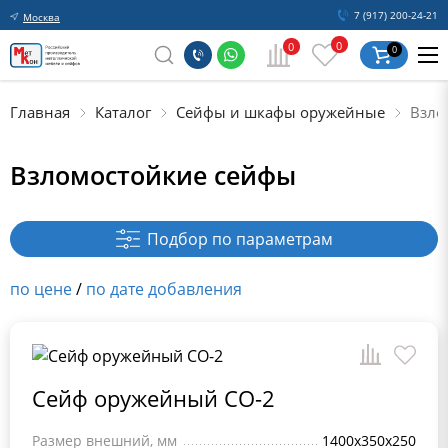
7 (917) 200-24-21
Москва
0
0
0
Главная
Каталог
Сейфы и шкафы оружейные
Взло
Взломостойкие сейфы
Подбор по параметрам
по цене
/
по дате добавления
Сейф оружейный СО-2
Размер внешний, мм
1400x350x250