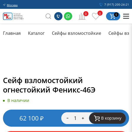
7 (917) 200-24-21
Москва
0
0
0
Главная
Каталог
Сейфы взломостойкие
Сейфы взл
Сейф взломостойкий
огнестойкий Феникс-46Э
В наличии
62 100
₽
В корзину