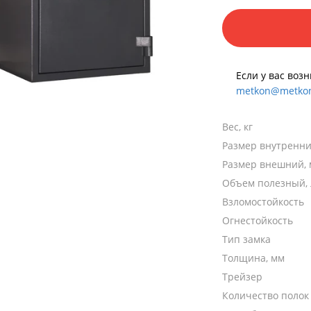
Если у вас воз
metkon@metkon
Вес, кг
Размер внутренни
Размер внешний,
Объем полезный, 
Взломостойкость
Огнестойкость
Тип замка
Толщина, мм
Трейзер
Количество полок