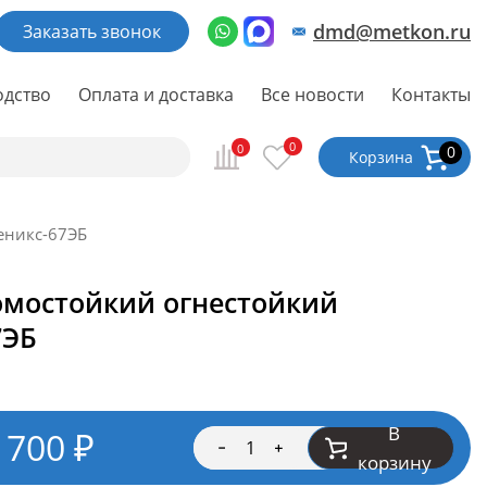
dmd@metkon.ru
Заказать звонок
одство
Оплата и доставка
Все новости
Контакты
0
0
0
Корзина
еникс-67ЭБ
омостойкий огнестойкий
7ЭБ
В
 700
₽
корзину