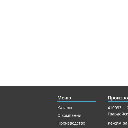
Меню
Произво
Каталог
410033 г. 
Гвардейск
О компании
Производство
Режим ра