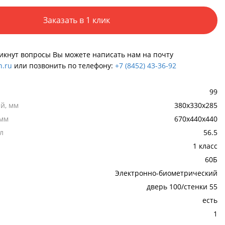
Заказать в 1 клик
никнут вопросы Вы можете написать нам на почту
.ru
или позвонить по телефону:
+7 (8452) 43-36-92
99
й, мм
380х330х285
 мм
670х440х440
л
56.5
1 класс
60Б
Электронно-биометрический
дверь 100/стенки 55
есть
1