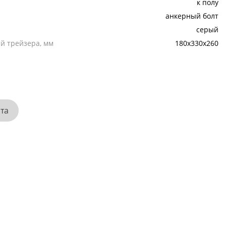
к полу
анкерный болт
серый
й трейзера, мм
180х330х260
ата