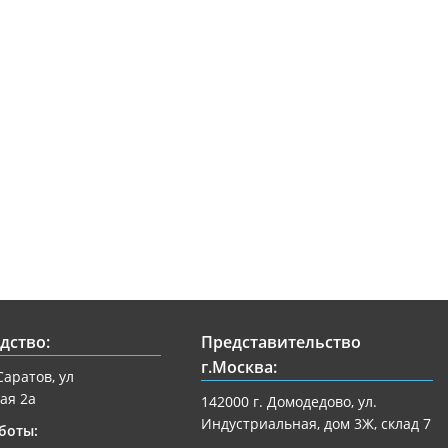
дство:
Представительство
г.Москва:
Саратов, ул
ая 2а
142000 г. Домодедово, ул.
Индустриальная, дом 3Ж, склад 7
боты: