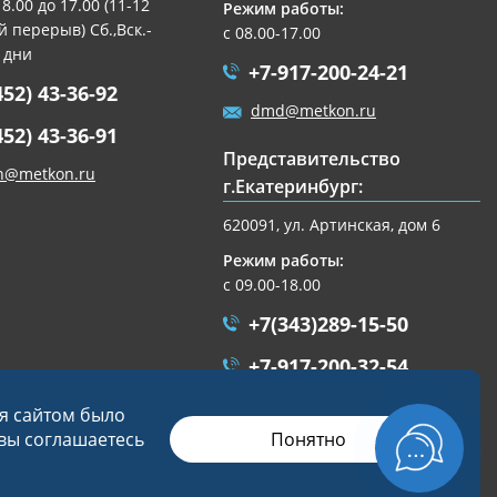
 8.00 до 17.00 (11-12
Режим работы:
 перерыв) Сб.,Вск.-
с 08.00-17.00
 дни
+7-917-200-24-21
452) 43-36-92
dmd@metkon.ru
452) 43-36-91
Представительство
n@metkon.ru
г.Екатеринбург:
620091, ул. Артинская, дом 6
Режим работы:
с 09.00-18.00
+7(343)289-15-50
+7-917-200-32-54
ekb@metkon.ru
ся сайтом было
Понятно
 вы соглашаетесь
Разработка сайта
Студия «СТРОИМ САЙТ»