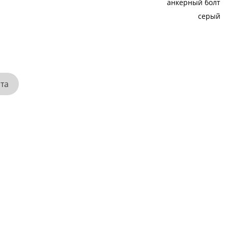
анкерный болт
серый
ата