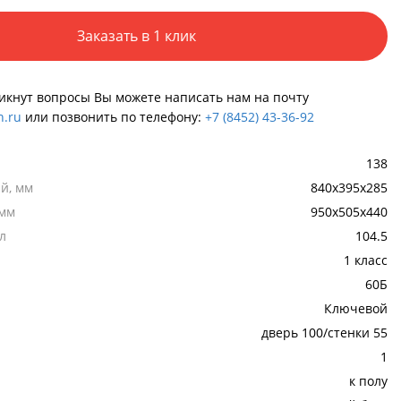
Заказать в 1 клик
никнут вопросы Вы можете написать нам на почту
.ru
или позвонить по телефону:
+7 (8452) 43-36-92
138
й, мм
840х395х285
 мм
950х505х440
л
104.5
1 класс
60Б
Ключевой
дверь 100/стенки 55
1
к полу