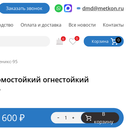
dmd@metkon.ru
Заказать звонок
одство
Оплата и доставка
Все новости
Контакты
0
0
0
Корзина
еникс-95
омостойкий огнестойкий
5
В
 600
₽
корзину