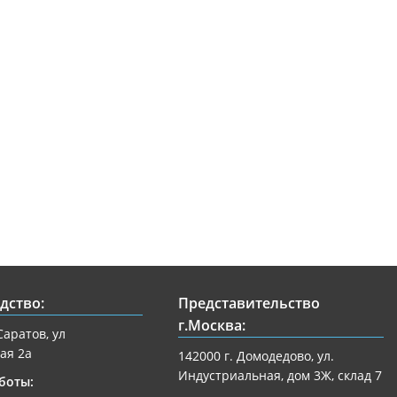
дство:
Представительство
г.Москва:
Саратов, ул
ая 2а
142000 г. Домодедово, ул.
Индустриальная, дом 3Ж, склад 7
боты: