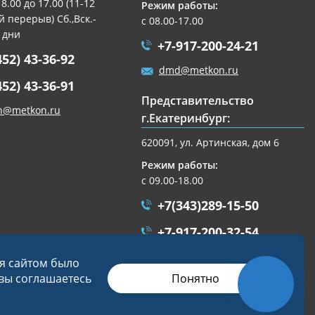
 8.00 до 17.00 (11-12
Режим работы:
 перерыв) Сб.,Вск.-
с 08.00-17.00
 дни
+7-917-200-24-21
452) 43-36-92
dmd@metkon.ru
452) 43-36-91
Представительство
n@metkon.ru
г.Екатеринбург:
620091, ул. Артинская, дом 6
Режим работы:
с 09.00-18.00
+7(343)289-15-50
+7-917-200-32-54
ekb@metkon.ru
ся сайтом было
Понятно
 вы соглашаетесь
Разработка сайта
Студия «СТРОИМ САЙТ»