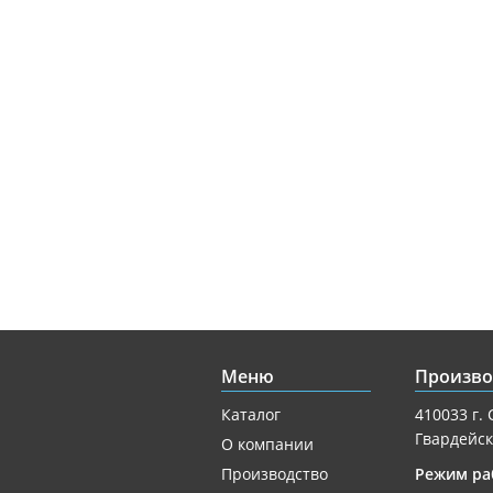
Меню
Произво
Каталог
410033 г. 
Гвардейск
О компании
Производство
Режим ра