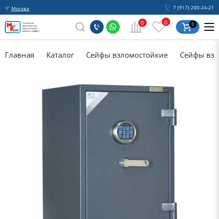
7 (917) 200-24-21
Москва
0
0
0
Главная
Каталог
Сейфы взломостойкие
Сейфы взл