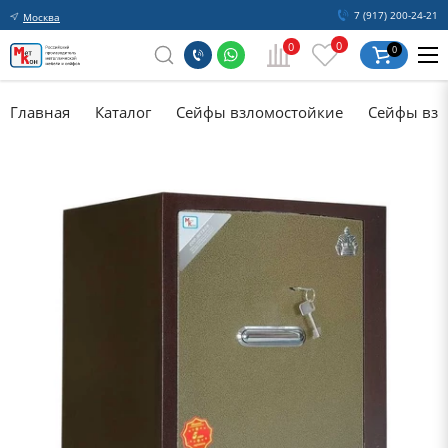
7 (917) 200-24-21
Москва
0
0
0
Главная
Каталог
Сейфы взломостойкие
Сейфы взл