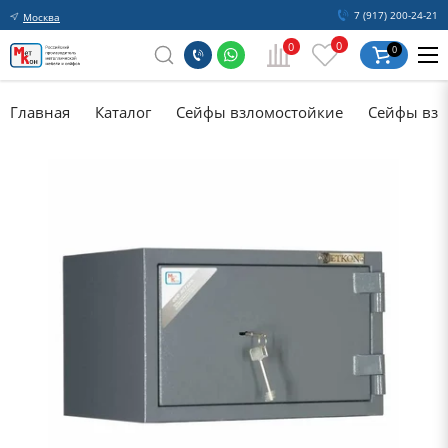
7 (917) 200-24-21
Москва
0
0
0
Главная
Каталог
Сейфы взломостойкие
Сейфы взл