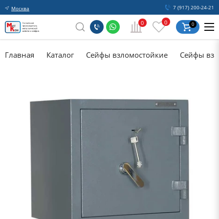
7 (917) 200-24-21
Москва
0
0
0
Главная
Каталог
Сейфы взломостойкие
Сейфы взл